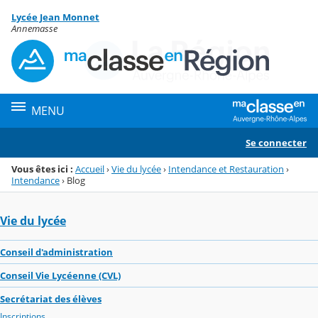
Panneau de gestion des cookies
Lycée Jean Monnet
Menu de la rubrique
Contenu
Annemasse
MENU
Se connecter
Vous êtes ici :
Accueil
›
Vie du lycée
›
Intendance et Restauration
›
Intendance
›
Blog
Vie du lycée
Conseil d'administration
Conseil Vie Lycéenne (CVL)
Secrétariat des élèves
Inscriptions