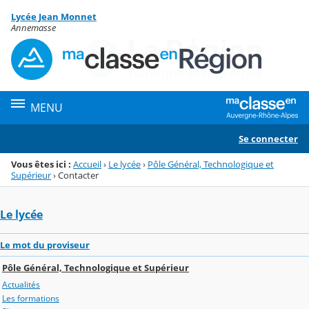
Panneau de gestion des cookies
Lycée Jean Monnet
Menu de la rubrique
Contenu
Annemasse
MENU
Se connecter
Vous êtes ici :
Accueil
›
Le lycée
›
Pôle Général, Technologique et
Supérieur
›
Contacter
Le lycée
Le mot du proviseur
Pôle Général, Technologique et Supérieur
Actualités
Les formations