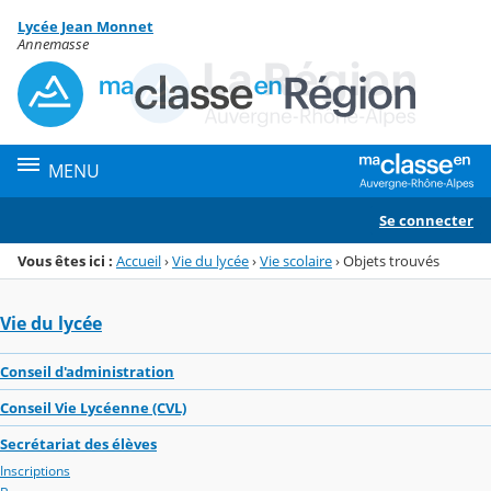
Panneau de gestion des cookies
Lycée Jean Monnet
Menu de la rubrique
Contenu
Annemasse
MENU
Se connecter
Vous êtes ici :
Accueil
›
Vie du lycée
›
Vie scolaire
›
Objets trouvés
Vie du lycée
Conseil d'administration
Conseil Vie Lycéenne (CVL)
Secrétariat des élèves
Inscriptions