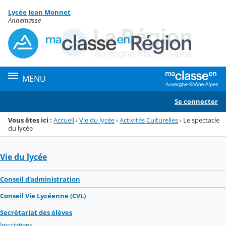
Panneau de gestion des cookies
Lycée Jean Monnet
Menu de la rubrique
Contenu
Annemasse
MENU
Se connecter
Vous êtes ici :
Accueil
›
Vie du lycée
›
Activités Culturelles
›
Le spectacle
du lycée
Vie du lycée
Conseil d'administration
Conseil Vie Lycéenne (CVL)
Secrétariat des élèves
Inscriptions