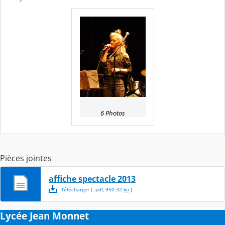
6 Photos
Pièces jointes
affiche spectacle 2013
Télécharger
( .
pdf
,
950.32
ko
)
Lycée Jean Monnet