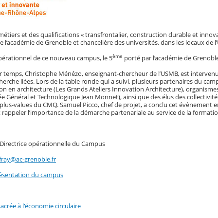
tiers et des qualifications « transfrontalier, construction durable et inno
 de l’académie de Grenoble et chancelière des universités, dans les locaux de l
ème
érationnel de ce nouveau campus, le 5
porté par l’académie de Grenoble,
 temps, Christophe Ménézo, enseignant-chercheur de l’USMB, est intervenu pou
cherche liées. Lors de la table ronde qui a suivi, plusieurs partenaires du ca
n en architecture (Les Grands Ateliers Innovation Architecture), organismes
ée Général et Technologique Jean Monnet), ainsi que des élus des collectivit
s plus-values du CMQ. Samuel Picco, chef de projet, a conclu cet évènement e
rappeler l’importance de la démarche partenariale au service de la formatio
 Directrice opérationnelle du Campus
fray@ac-grenoble.fr
résentation du campus
crée à l'économie circulaire