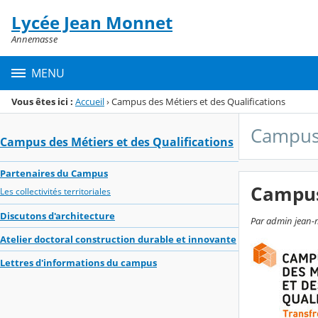
Panneau de gestion des cookies
Lycée Jean Monnet
Menu de la rubrique
Contenu
Annemasse
MENU
Vous êtes ici :
Accueil
›
Campus des Métiers et des Qualifications
Campus 
Campus des Métiers et des Qualifications
Partenaires du Campus
Campus 
Les collectivités territoriales
Discutons d'architecture
Par admin jean-m
Atelier doctoral construction durable et innovante
Lettres d'informations du campus