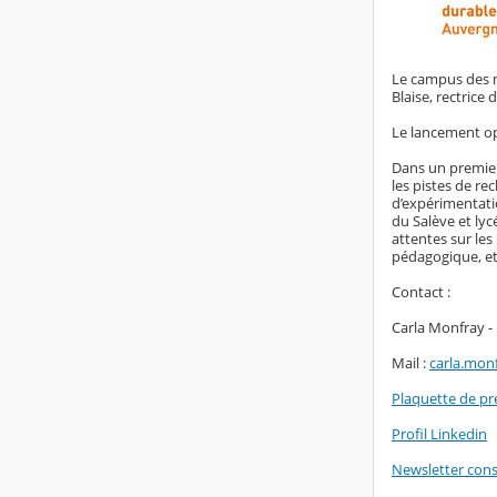
Le campus des mé
Blaise, rectrice
Le lancement op
Dans un premier
les pistes de re
d’expérimentatio
du Salève et lyc
attentes sur le
pédagogique, et 
Contact :
Carla Monfray -
Mail :
carla.mon
Plaquette de p
Profil Linkedin
Newsletter consa