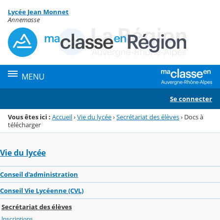
Panneau de gestion des cookies
Lycée Jean Monnet
Menu de la rubrique
Contenu
Annemasse
MENU
Se connecter
Vous êtes ici :
Accueil
›
Vie du lycée
›
Secrétariat des élèves
›
Docs à
télécharger
Vie du lycée
Conseil d'administration
Conseil Vie Lycéenne (CVL)
Secrétariat des élèves
Inscriptions