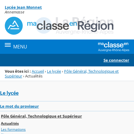
Panneau de gestion des cookies
Lycée Jean Monnet
Menu de la rubrique
Contenu
Annemasse
MENU
Se connecter
Vous êtes ici :
Accueil
›
Le lycée
›
Pôle Général, Technologique et
Supérieur
›
Actualités
Le lycée
Le mot du proviseur
Pôle Général, Technologique et Supérieur
Actualités
Les formations