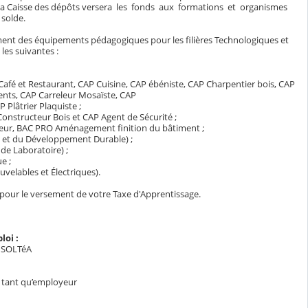
A, la Caisse des dépôts versera les fonds aux formations et organismes
 solde.
ement des équipements pédagogiques pour les filières Technologiques et
 les suivantes :
Café et Restaurant, CAP Cuisine, CAP ébéniste, CAP Charpentier bois, CAP
nts, CAP Carreleur Mosaïste, CAP
 Plâtrier Plaquiste ;
onstructeur Bois et CAP Agent de Sécurité ;
ceur, BAC PRO Aménagement finition du bâtiment ;
ie et du Développement Durable) ;
de Laboratoire) ;
e ;
velables et Électriques).
our le versement de votre Taxe d'Apprentissage.
oi :
e SOLTéA
n tant qu’employeur