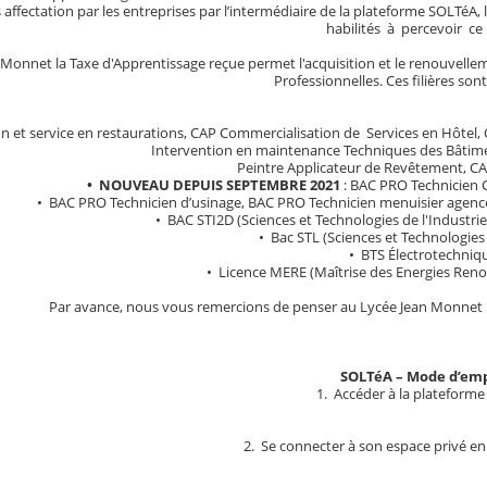
affectation par les entreprises par l’intermédiaire de la plateforme SOLTé
habilités à percevoir ce
 Monnet la Taxe d'Apprentissage reçue permet l'acquisition et le renouvell
Professionnelles. Ces filières sont
 et service en restaurations, CAP Commercialisation de Services en Hôtel, 
Intervention en maintenance Techniques des Bâtime
Peintre Applicateur de Revêtement, CAP
• NOUVEAU DEPUIS SEPTEMBRE 2021
: BAC PRO Technicien C
• BAC PRO Technicien d’usinage, BAC PRO Technicien menuisier agen
• BAC STI2D (Sciences et Technologies de l'Industr
• Bac STL (Sciences et Technologies 
• BTS Électrotechniqu
• Licence MERE (Maîtrise des Energies Renou
Par avance, nous vous remercions de penser au Lycée Jean Monnet p
SOLTéA – Mode d’empl
1. Accéder à la plateform
2. Se connecter à son espace privé e