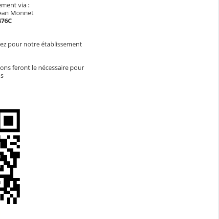
ement via :
 Jean Monnet
476C
ez pour notre établissement
ions feront le nécessaire pour
ds