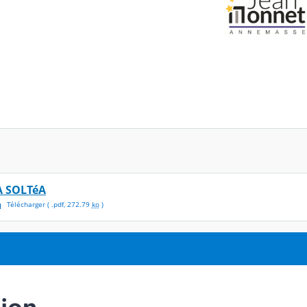
A SOLTéA
Télécharger
( .
pdf
,
272.79
ko
)