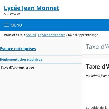
Panneau de gestion des cookies
Lycée Jean Monnet
Menu de la rubrique
Contenu
Annemasse
MENU
Vous êtes ici :
Accueil
›
Espace entreprises
›
Taxe d'Apprentissage
Taxe d'
Espace entreprises
Réglementation stagiaires
Taxe d'
Taxe d'Apprentissage
Par admin jean-m
Le solde de la 