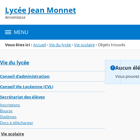
Panneau de gestion des cookies
Lycée Jean Monnet
Menu de la rubrique
Contenu
Annemasse
MENU
Vous êtes ici :
Accueil
›
Vie du lycée
›
Vie scolaire
›
Objets trouvés
Vie du lycée
Aucun élém
Conseil d'administration
Vous pouvez 
Conseil Vie Lycéenne (CVL)
Secrétariat des élèves
Inscriptions
Bourse
Diplômes
Docs à télécharger
Vie scolaire