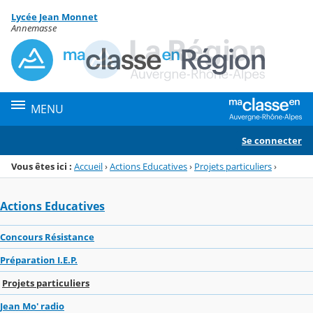
Panneau de gestion des cookies
Lycée Jean Monnet
Menu de la rubrique
Contenu
Annemasse
MENU
Se connecter
Vous êtes ici :
Accueil
›
Actions Educatives
›
Projets particuliers
›
Actions Educatives
Concours Résistance
Préparation I.E.P.
Projets particuliers
Jean Mo' radio