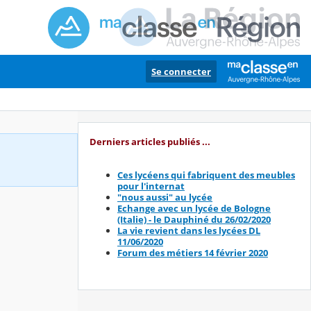
Se connecter
Derniers articles publiés ...
Ces lycéens qui fabriquent des meubles
pour l'internat
"nous aussi" au lycée
Echange avec un lycée de Bologne
(Italie) - le Dauphiné du 26/02/2020
La vie revient dans les lycées DL
11/06/2020
Forum des métiers 14 février 2020