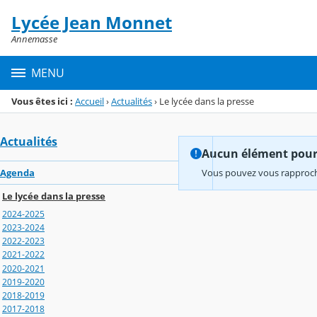
Panneau de gestion des cookies
Lycée Jean Monnet
Menu de la rubrique
Contenu
Annemasse
MENU
Vous êtes ici :
Accueil
›
Actualités
›
Le lycée dans la presse
Actualités
Aucun élément pour l
Agenda
Vous pouvez vous rapproche
Le lycée dans la presse
2024-2025
2023-2024
2022-2023
2021-2022
2020-2021
2019-2020
2018-2019
2017-2018