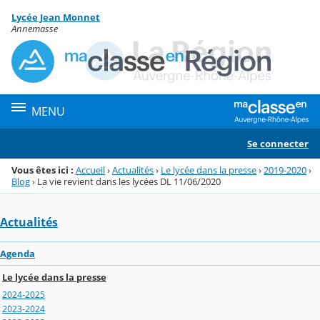
Panneau de gestion des cookies
Lycée Jean Monnet
Menu de la rubrique
Contenu
Annemasse
MENU
Se connecter
Vous êtes ici :
Accueil
›
Actualités
›
Le lycée dans la presse
›
2019-2020
›
Blog
›
La vie revient dans les lycées DL 11/06/2020
Actualités
Agenda
Le lycée dans la presse
2024-2025
2023-2024