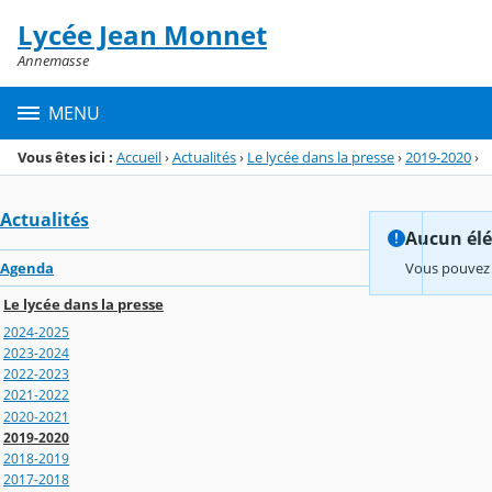
Panneau de gestion des cookies
Lycée Jean Monnet
Menu de la rubrique
Contenu
Annemasse
MENU
Vous êtes ici :
Accueil
›
Actualités
›
Le lycée dans la presse
›
2019-2020
›
Actualités
Aucun élém
Agenda
Vous pouvez 
Le lycée dans la presse
2024-2025
2023-2024
2022-2023
2021-2022
2020-2021
2019-2020
2018-2019
2017-2018