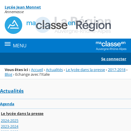
Panneau de gestion des cookies
Lycée Jean Monnet
Menu de la rubrique
Contenu
Annemasse
MENU
Se connecter
Vous êtes ici :
Accueil
›
Actualités
›
Le lycée dans la presse
›
2017-2018
›
Blog
›
Echange avec l'Italie
Actualités
Agenda
Le lycée dans la presse
2024-2025
2023-2024