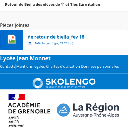
Retour de Biella des élèves de 1° et Tles Euro italien
Pièces jointes
de retour de biella_fev 18
Télécharger
( .
jpg
,
97.79
ko
)
Lycée Jean Monnet
Contacts
Mentions légales
Chartes d'utilisation
Données personnelles