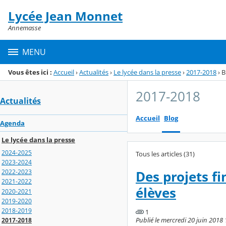
Panneau de gestion des cookies
Lycée Jean Monnet
Menu de la rubrique
Contenu
Annemasse
MENU
Vous êtes ici :
Accueil
›
Actualités
›
Le lycée dans la presse
›
2017-2018
›
B
2017-2018
Actualités
Accueil
Blog
Agenda
Le lycée dans la presse
2024-2025
Tous les articles (31)
2023-2024
2022-2023
Des projets fi
2021-2022
élèves
2020-2021
2019-2020
2018-2019
1
Publié le mercredi 20 juin 2018 1
2017-2018