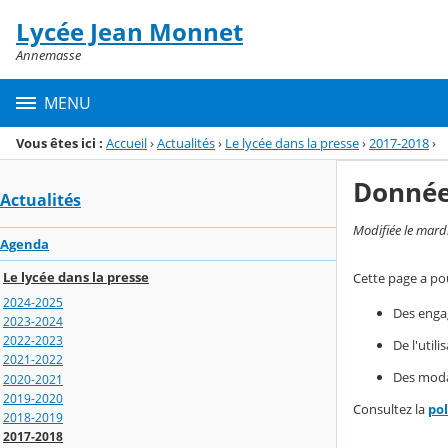
Panneau de gestion des cookies
Lycée Jean Monnet
Menu de la rubrique
Contenu
Annemasse
MENU
Vous êtes ici :
Accueil
›
Actualités
›
Le lycée dans la presse
›
2017-2018
›
Donnée
Actualités
Modifiée le mard
Agenda
Le lycée dans la presse
Cette page a pou
2024-2025
Des enga
2023-2024
2022-2023
De l'util
2021-2022
Des modal
2020-2021
2019-2020
Consultez la
po
2018-2019
2017-2018