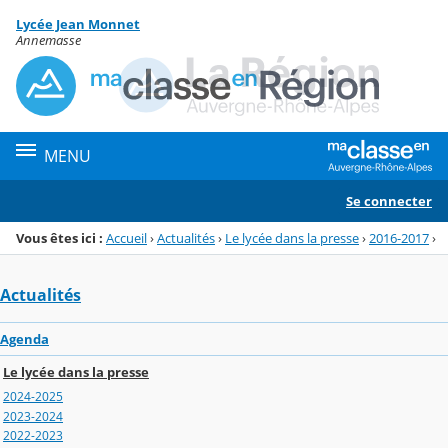
Panneau de gestion des cookies
Lycée Jean Monnet
Menu de la rubrique
Contenu
Annemasse
MENU
Se connecter
Vous êtes ici :
Accueil
›
Actualités
›
Le lycée dans la presse
›
2016-2017
›
Actualités
Agenda
Le lycée dans la presse
2024-2025
2023-2024
2022-2023