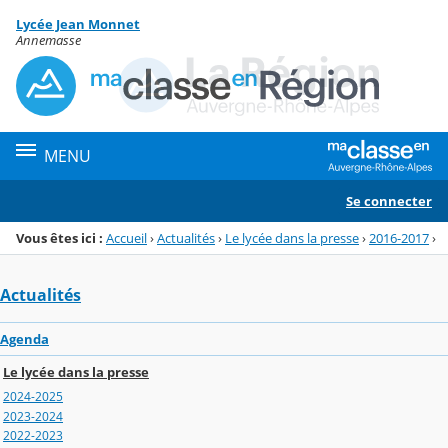
Panneau de gestion des cookies
Lycée Jean Monnet
Menu de la rubrique
Contenu
Annemasse
MENU
Se connecter
Vous êtes ici :
Accueil
›
Actualités
›
Le lycée dans la presse
›
2016-2017
›
Actualités
Agenda
Le lycée dans la presse
2024-2025
2023-2024
2022-2023