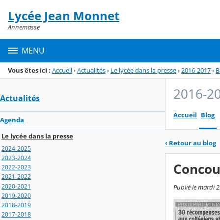
Panneau de gestion des cookies
Lycée Jean Monnet
Menu de la rubrique
Contenu
Annemasse
MENU
Vous êtes ici :
Accueil
›
Actualités
›
Le lycée dans la presse
›
2016-2017
›
B
2016-2
Actualités
Accueil
Blog
Agenda
Le lycée dans la presse
‹
Retour au blog
2024-2025
2023-2024
Concour
2022-2023
2021-2022
2020-2021
Publié le mardi 
2019-2020
2018-2019
2017-2018