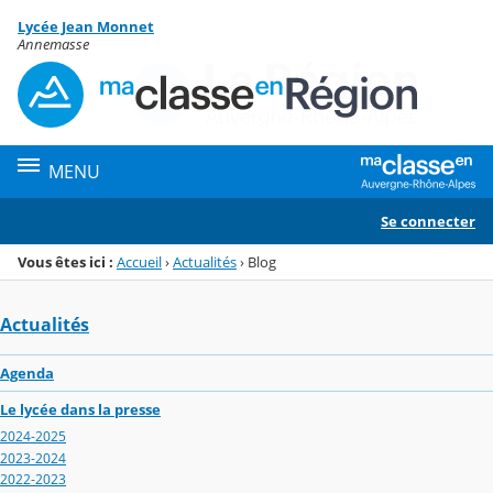
Panneau de gestion des cookies
Lycée Jean Monnet
Menu de la rubrique
Contenu
Annemasse
MENU
Se connecter
Vous êtes ici :
Accueil
›
Actualités
›
Blog
Actualités
Agenda
Le lycée dans la presse
2024-2025
2023-2024
2022-2023