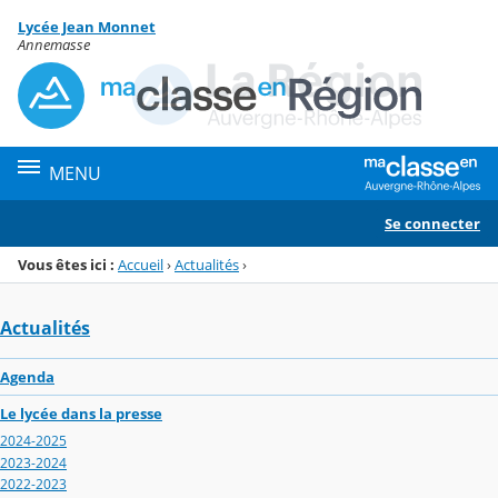
Panneau de gestion des cookies
Lycée Jean Monnet
Menu de la rubrique
Contenu
Annemasse
MENU
Se connecter
Vous êtes ici :
Accueil
›
Actualités
›
Actualités
Agenda
Le lycée dans la presse
2024-2025
2023-2024
2022-2023