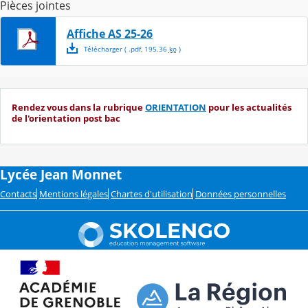
Pièces jointes
Affiche AS 25-26
Télécharger
( .
pdf
,
195.36
ko
)
Rendez vous dans la rubrique
ORIENTATION
pour les actualités
de l'orientation post bac
Lycée Jean Monnet
Contacts
Mentions légales
Chartes d'utilisation
Données personnelles