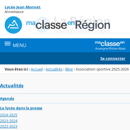
Panneau de gestion des cookies
Lycée Jean Monnet
Menu de la rubrique
Contenu
Annemasse
MENU
Se connecter
Vous êtes ici :
Accueil
›
Actualités
›
Blog
›
Association sportive 2025-2026
Actualités
Agenda
Le lycée dans la presse
2024-2025
2023-2024
2022-2023