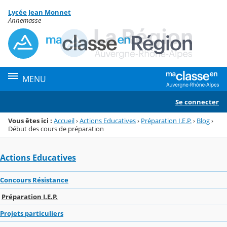
Panneau de gestion des cookies
Lycée Jean Monnet
Menu de la rubrique
Contenu
Annemasse
MENU
Se connecter
Vous êtes ici :
Accueil
›
Actions Educatives
›
Préparation I.E.P.
›
Blog
›
Début des cours de préparation
Actions Educatives
Concours Résistance
Préparation I.E.P.
Projets particuliers