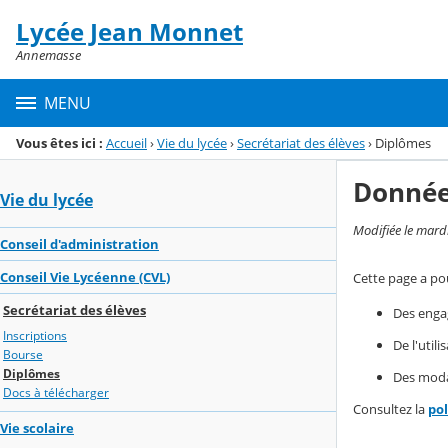
Panneau de gestion des cookies
Lycée Jean Monnet
Menu de la rubrique
Contenu
Annemasse
MENU
Vous êtes ici :
Accueil
›
Vie du lycée
›
Secrétariat des élèves
›
Diplômes
Donnée
Vie du lycée
Modifiée le mard
Conseil d'administration
Conseil Vie Lycéenne (CVL)
Cette page a pou
Secrétariat des élèves
Des enga
Inscriptions
De l'util
Bourse
Diplômes
Des modal
Docs à télécharger
Consultez la
po
Vie scolaire