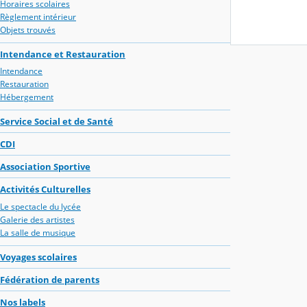
Horaires scolaires
Règlement intérieur
Objets trouvés
Intendance et Restauration
Intendance
Restauration
Hébergement
Service Social et de Santé
CDI
Association Sportive
Activités Culturelles
Le spectacle du lycée
Galerie des artistes
La salle de musique
Voyages scolaires
Fédération de parents
Nos labels