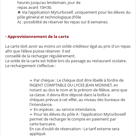
heures jusqu'au lendemain, jour de
repas avant 10H30.
❖ Via l'application Myturboself, uniquement pour les élèves du
pôle général et technologique (Pôle
A) : possibilité de réserver les repas sur 8 semaines.
◦ Approvisionnement de la carte
La carte doit avoir au moins un solde créditeur égal au prix d'un repas
afin que l'élève puisse réserver. Il est
conseillé de la recharger régulièrement.
Le solde de la carte est lisible lors du passage au restaurant scolaire.
Le rechargement s'effectue :
➢ Par chèque : Le chèque doit être libellé à l’ordre de
l’AGENT COMPTABLE DU LYCEE JEAN MONNET, en
notant au dos le nom et le prénom de l’élève, ainsi que
sa classe. Il devra être déposé dans la boîte à
chèques prévue à cet effet, au niveau des bureaux de
l'intendance.
➢ En espèces : au service intendance,
➢ Pour les élèves du pôle A : l'application Myturboself
permet de recharger le compte en paiement par
carte bancaire,
En cas d'oubli de réservation : Le tarif externe sera
appliqué.