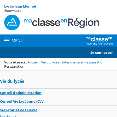
Panneau de gestion des cookies
Lycée Jean Monnet
Menu de la rubrique
Contenu
Annemasse
MENU
Se connecter
Vous êtes ici :
Accueil
›
Vie du lycée
›
Intendance et Restauration
›
Restauration
Vie du lycée
Conseil d'administration
Conseil Vie Lycéenne (CVL)
Secrétariat des élèves
Inscriptions