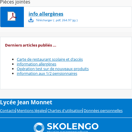
Pièces jointes
info allergènes
Télécharger
( .
pdf
,
264.97
ko
)
Derniers articles publiés ...
Carte de restaurant scolaire et d'accès
information allergènes
Opération test sur de nouveaux produits
information aux 1/2 pensionnaires
Lycée Jean Monnet
Contacts
Mentions légales
Chartes d'utilisation
Données personnelles