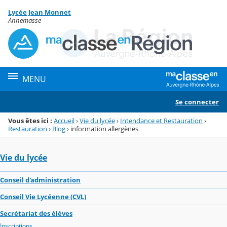
Panneau de gestion des cookies
Lycée Jean Monnet
Menu de la rubrique
Contenu
Annemasse
MENU
Se connecter
Vous êtes ici :
Accueil
›
Vie du lycée
›
Intendance et Restauration
›
Restauration
›
Blog
›
information allergènes
Vie du lycée
Conseil d'administration
Conseil Vie Lycéenne (CVL)
Secrétariat des élèves
Inscriptions