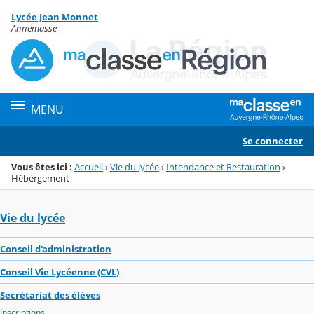
Panneau de gestion des cookies
Lycée Jean Monnet
Menu de la rubrique
Contenu
Annemasse
MENU
Se connecter
Vous êtes ici :
Accueil
›
Vie du lycée
›
Intendance et Restauration
›
Hébergement
Vie du lycée
Conseil d'administration
Conseil Vie Lycéenne (CVL)
Secrétariat des élèves
Inscriptions