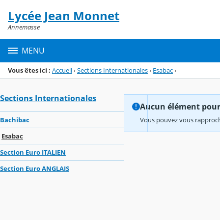
Panneau de gestion des cookies
Lycée Jean Monnet
Menu de la rubrique
Contenu
Annemasse
MENU
Vous êtes ici :
Accueil
›
Sections Internationales
›
Esabac
›
Sections Internationales
Aucun élément pour l
Bachibac
Vous pouvez vous rapproche
Esabac
Section Euro ITALIEN
Section Euro ANGLAIS