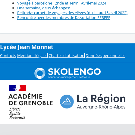
Voyage à barcelone _2nde et Term_ Avril-mai 2024
Une semaine, deux échanges!
Retirada: carnet de voyages des élèves (du 11 au 15 avril 2022)
Rencontre avec les membres de l’association FFREEE
Lycée Jean Monnet
Contacts
Mentions légales
Chartes d'utilisation
Données personnelles