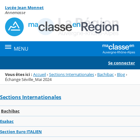
Panneau de gestion des cookies
Lycée Jean Monnet
Menu de la rubrique
Contenu
Annemasse
MENU
Se connecter
Vous êtes ici :
Accueil
›
Sections Internationales
›
Bachibac
›
Blog
›
Échange Séville_Mai 2024
Sections Internationales
Bachibac
Esabac
Section Euro ITALIEN