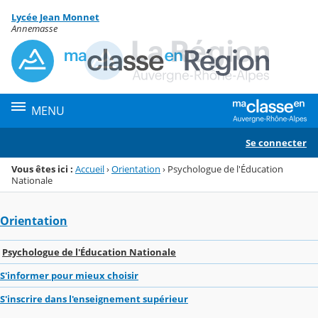
Panneau de gestion des cookies
Lycée Jean Monnet
Menu de la rubrique
Contenu
Annemasse
MENU
Se connecter
Vous êtes ici :
Accueil
›
Orientation
›
Psychologue de l'Éducation
Nationale
Orientation
Psychologue de l'Éducation Nationale
S'informer pour mieux choisir
S'inscrire dans l'enseignement supérieur