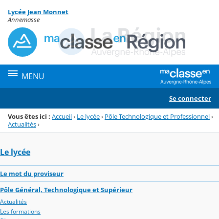
Panneau de gestion des cookies
Lycée Jean Monnet
Menu de la rubrique
Contenu
Annemasse
MENU
Se connecter
Vous êtes ici :
Accueil
›
Le lycée
›
Pôle Technologique et Professionnel
›
Actualités
›
Le lycée
Le mot du proviseur
Pôle Général, Technologique et Supérieur
Actualités
Les formations