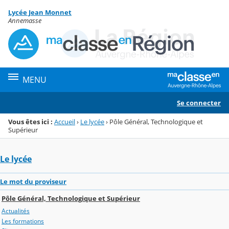
Panneau de gestion des cookies
Lycée Jean Monnet
Menu de la rubrique
Contenu
Annemasse
MENU
Se connecter
Vous êtes ici :
Accueil
›
Le lycée
›
Pôle Général, Technologique et
Supérieur
Le lycée
Le mot du proviseur
Pôle Général, Technologique et Supérieur
Actualités
Les formations