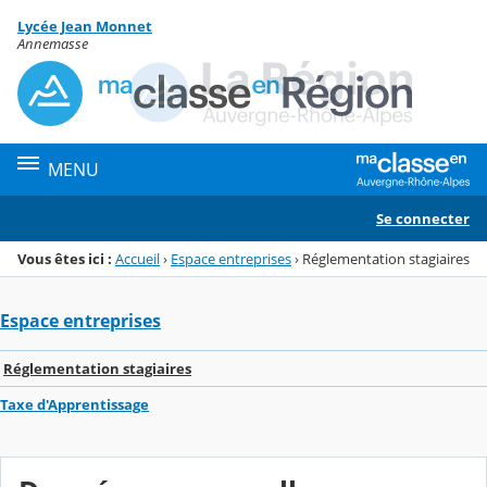
Panneau de gestion des cookies
Lycée Jean Monnet
Menu de la rubrique
Contenu
Annemasse
MENU
Se connecter
Vous êtes ici :
Accueil
›
Espace entreprises
›
Réglementation stagiaires
Espace entreprises
Réglementation stagiaires
Taxe d'Apprentissage