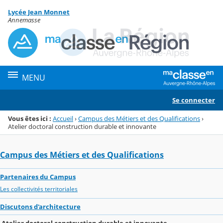
Panneau de gestion des cookies
Lycée Jean Monnet
Menu de la rubrique
Contenu
Annemasse
MENU
Se connecter
Vous êtes ici :
Accueil
›
Campus des Métiers et des Qualifications
›
Atelier doctoral construction durable et innovante
Campus des Métiers et des Qualifications
Partenaires du Campus
Les collectivités territoriales
Discutons d'architecture
Atelier doctoral construction durable et innovante