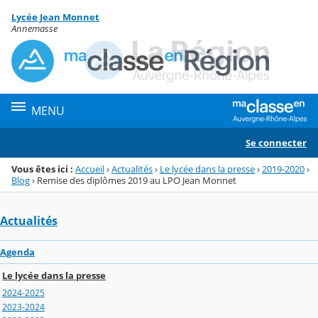
Panneau de gestion des cookies
Lycée Jean Monnet
Menu de la rubrique
Contenu
Annemasse
MENU
Se connecter
Vous êtes ici :
Accueil
›
Actualités
›
Le lycée dans la presse
›
2019-2020
›
Blog
›
Remise des diplômes 2019 au LPO Jean Monnet
Actualités
Agenda
Le lycée dans la presse
2024-2025
2023-2024