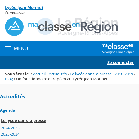
Panneau de gestion des cookies
Lycée Jean Monnet
Menu de la rubrique
Contenu
Annemasse
MENU
Se connecter
Vous êtes ici :
Accueil
›
Actualités
›
Le lycée dans la presse
›
2018-2019
›
Blog
›
Un fonctionnaire européen au Lycée Jean Monnet
Actualités
Agenda
Le lycée dans la presse
2024-2025
2023-2024