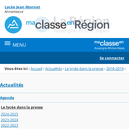
Panneau de gestion des cookies
Lycée Jean Monnet
Menu de la rubrique
Contenu
Annemasse
MENU
Se connecter
Vous êtes ici :
Accueil
›
Actualités
›
Le lycée dans la presse
›
2018-2019
›
Actualités
Agenda
Le lycée dans la presse
2024-2025
2023-2024
2022-2023