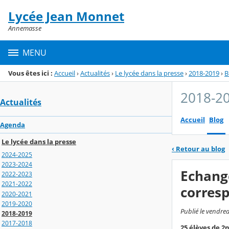
Panneau de gestion des cookies
Lycée Jean Monnet
Menu de la rubrique
Contenu
Annemasse
MENU
Vous êtes ici :
Accueil
›
Actualités
›
Le lycée dans la presse
›
2018-2019
›
B
2018-2
Actualités
Accueil
Blog
Agenda
Le lycée dans la presse
‹
Retour au blog
2024-2025
2023-2024
Echange
2022-2023
2021-2022
corresp
2020-2021
2019-2020
Publié le vendred
2018-2019
2017-2018
25 élèves de 2