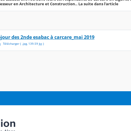
sseur en Architecture et Construction.. La suite dans l'article
éjour des 2nde esabac à carcare_mai 2019
Télécharger
( .
jpg
,
139.59
ko
)