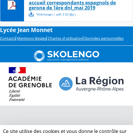
accueil correspondants espagnols de
gerone de 1ère dnl_mai 2019
Télécharger
( .
pdf
,
3.02
Mo
)
Lycée Jean Monnet
Contacts
Mentions légales
Chartes d'utilisation
Données personnelles
Ce site utilise des cookies et vous donne le contrôle sur