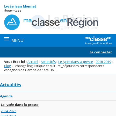
Panneau de gestion des cookies
Lycée Jean Monnet
Menu de la rubrique
Contenu
Annemasse
MENU
Se connecter
Vous êtes ici :
Accueil
›
Actualités
›
Le lycée dans la presse
›
2018-2019
›
Blog
›
Echange linguistique et culturel_séjour des correspondants
espagnols de Gerone de 1ère DNL
Actualités
Agenda
Le lycée dans la presse
2024-2025