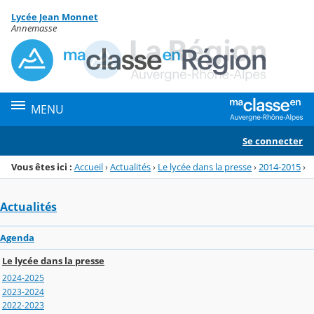
Panneau de gestion des cookies
Lycée Jean Monnet
Menu de la rubrique
Contenu
Annemasse
MENU
Se connecter
Vous êtes ici :
Accueil
›
Actualités
›
Le lycée dans la presse
›
2014-2015
›
Actualités
Agenda
Le lycée dans la presse
2024-2025
2023-2024
2022-2023