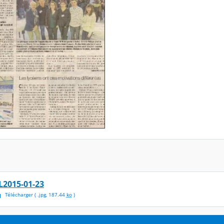
L2015-01-23
Télécharger
( .
jpg
,
187.44
ko
)