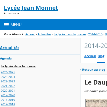
Panneau de gestion des cookies
Lycée Jean Monnet
Menu de la rubrique
Contenu
Annemasse
MENU
Vous êtes ici :
Accueil
›
Actualités
›
Le lycée dans la presse
›
2014-2015
›
B
2014-2
Actualités
Accueil
Blog
Agenda
Le lycée dans la presse
‹
Retour au blog
2024-2025
2023-2024
Le Daup
2022-2023
2021-2022
2020-2021
Par admin jean-m
2019-2020
2018-2019
2017-2018