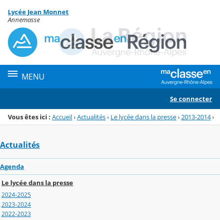
Panneau de gestion des cookies
Lycée Jean Monnet
Menu de la rubrique
Contenu
Annemasse
MENU
Se connecter
Vous êtes ici :
Accueil
›
Actualités
›
Le lycée dans la presse
›
2013-2014
›
Actualités
Agenda
Le lycée dans la presse
2024-2025
2023-2024
2022-2023