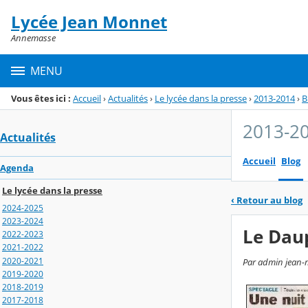
Panneau de gestion des cookies
Lycée Jean Monnet
Menu de la rubrique
Contenu
Annemasse
MENU
Vous êtes ici :
Accueil
›
Actualités
›
Le lycée dans la presse
›
2013-2014
›
B
2013-2
Actualités
Accueil
Blog
Agenda
Le lycée dans la presse
‹
Retour au blog
2024-2025
2023-2024
Le Daup
2022-2023
2021-2022
2020-2021
Par admin jean-m
2019-2020
2018-2019
2017-2018