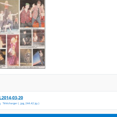
L2014-03-20
Télécharger
( .
jpg
,
244.42
ko
)