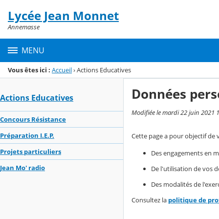
Panneau de gestion des cookies
Lycée Jean Monnet
Menu de la rubrique
Contenu
Annemasse
MENU
Vous êtes ici :
Accueil
›
Actions Educatives
Données pers
Actions Educatives
Modifiée le mardi 22 juin 2021 
Concours Résistance
Préparation I.E.P.
Cette page a pour objectif de 
Projets particuliers
Des engagements en mat
Jean Mo' radio
De l'utilisation de vos
Des modalités de l'exerc
Consultez la
politique de pr