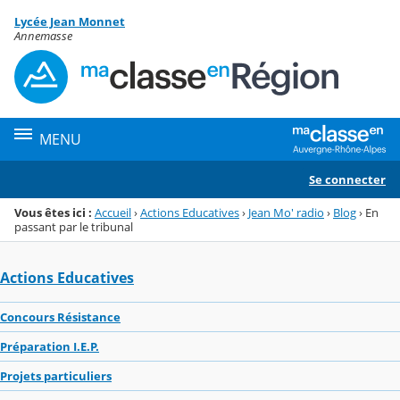
Panneau de gestion des cookies
Lycée Jean Monnet
Menu de la rubrique
Contenu
Annemasse
MENU
Se connecter
Vous êtes ici :
Accueil
›
Actions Educatives
›
Jean Mo' radio
›
Blog
›
En
passant par le tribunal
Actions Educatives
Concours Résistance
Préparation I.E.P.
Projets particuliers