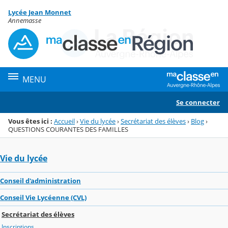
Panneau de gestion des cookies
Lycée Jean Monnet
Menu de la rubrique
Contenu
Annemasse
MENU
Se connecter
Vous êtes ici :
Accueil
›
Vie du lycée
›
Secrétariat des élèves
›
Blog
›
QUESTIONS COURANTES DES FAMILLES
Vie du lycée
Conseil d'administration
Conseil Vie Lycéenne (CVL)
Secrétariat des élèves
Inscriptions