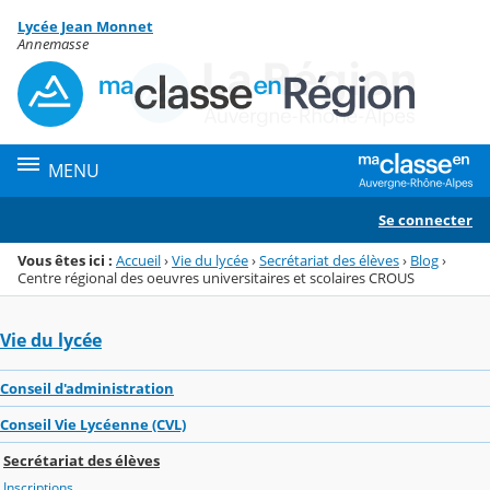
Panneau de gestion des cookies
Lycée Jean Monnet
Menu de la rubrique
Contenu
Annemasse
MENU
Se connecter
Vous êtes ici :
Accueil
›
Vie du lycée
›
Secrétariat des élèves
›
Blog
›
Centre régional des oeuvres universitaires et scolaires CROUS
Vie du lycée
Conseil d'administration
Conseil Vie Lycéenne (CVL)
Secrétariat des élèves
Inscriptions