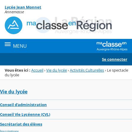
Panneau de gestion des cookies
Lycée Jean Monnet
Menu de la rubrique
Contenu
Annemasse
MENU
Se connecter
Vous êtes ici :
Accueil
›
Vie du lycée
›
Activités Culturelles
›
Le spectacle
du lycée
Vie du lycée
Conseil d'administration
Conseil Vie Lycéenne (CVL)
Secrétariat des élèves
Inscriptions