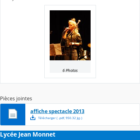
6 Photos
Pièces jointes
affiche spectacle 2013
Télécharger
( .
pdf
,
950.32
ko
)
Lycée Jean Monnet