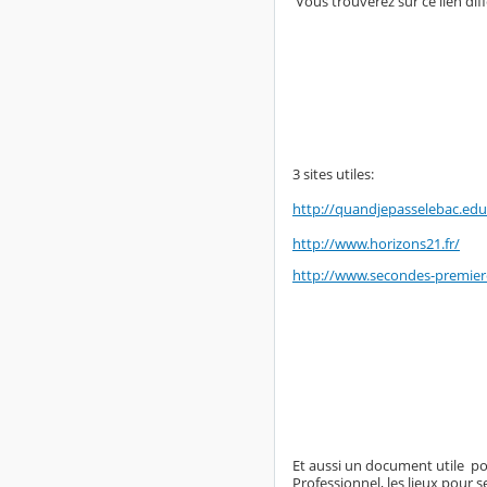
Vous trouverez sur ce lien dif
3 sites utiles:
http://quandjepasselebac.educ
http://www.horizons21.fr/
http://www.secondes-premier
Et aussi un document utile pour
Professionnel, les lieux pour 