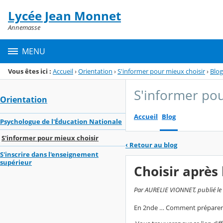
Panneau de gestion des cookies
Lycée Jean Monnet
Menu de la rubrique
Contenu
Annemasse
MENU
Vous êtes ici :
Accueil
›
Orientation
›
S'informer pour mieux choisir
›
Blog
S'informer pou
Orientation
Accueil
Blog
Psychologue de l'Éducation Nationale
S'informer pour mieux choisir
‹
Retour au blog
S'inscrire dans l'enseignement
supérieur
Choisir après
Par AURELIE VIONNET, publié le 
En 2nde … Comment préparer le