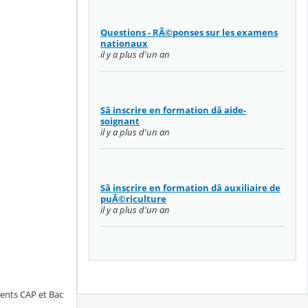
Questions - RÃ©ponses sur les examens
nationaux
il y a plus d'un an
Sâ inscrire en formation dâ aide-
soignant
il y a plus d'un an
Sâ inscrire en formation dâ auxiliaire de
puÃ©riculture
il y a plus d'un an
rents CAP et Bac