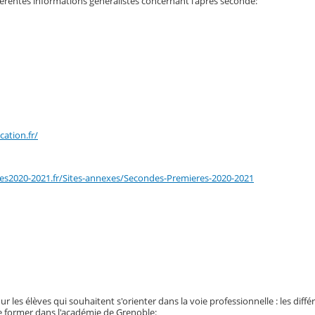
férentes informations généralistes concernant l'après seconde:
ation.fr/
es2020-2021.fr/Sites-annexes/Secondes-Premieres-2020-2021
 les élèves qui souhaitent s'orienter dans la voie professionnelle : les diffé
se former dans l'académie de Grenoble: