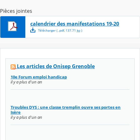
Pièces jointes
calendrier des manifestations 19-20
Télécharger
( .
pdf
,
137.71
ko
)
Les articles de Onisep Grenoble
10e Forum emploi handicap
il y a plus d'un an
Troubles DYS : une classe tremplin ouvre ses portes en
Isère
il y a plus d'un an