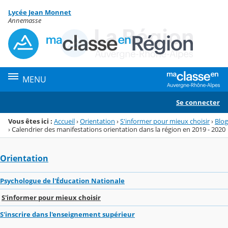
Panneau de gestion des cookies
Lycée Jean Monnet
Menu de la rubrique
Contenu
Annemasse
MENU
Se connecter
Vous êtes ici :
Accueil
›
Orientation
›
S'informer pour mieux choisir
›
Blog
›
Calendrier des manifestations orientation dans la région en 2019 - 2020
Orientation
Psychologue de l'Éducation Nationale
S'informer pour mieux choisir
S'inscrire dans l'enseignement supérieur